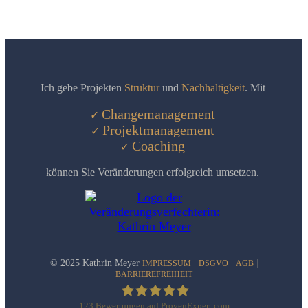
Ich gebe Projekten
Struktur
und
Nachhaltigkeit
. Mit
Changem
anagement
✓
Projektmanagement
✓
C
oaching
✓
können Sie Veränderungen erfolgreich umsetzen.
© 2025 Kathrin Meyer
|
|
|
IMPRESSUM
DSGVO
AGB
BARRIEREFREIHEIT
123
Bewertungen auf ProvenExpert.com