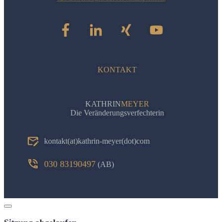
Kathrin Meyer –Die
Veränderungsverfechterin
KONTAKT
KATHRIN
MEYER
Die Veränderungsverfechterin
kontakt(at)kathrin-meyer(dot)com
030 83190497
(AB)
Dialog
schließen